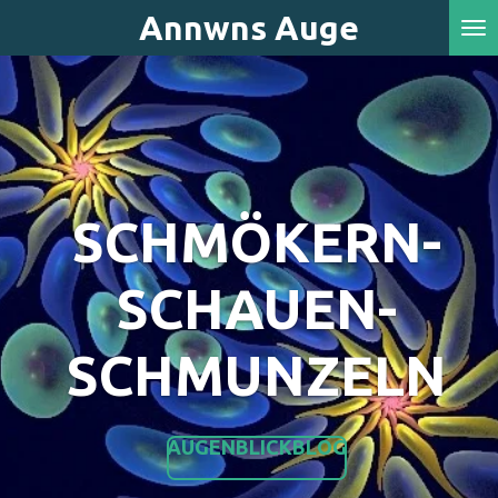
Annwns Auge
Zum
Hauptinhalt
springen
SCHMÖKERN-
SCHAUEN-
SCHMUNZELN
AUGENBLICKBLOG