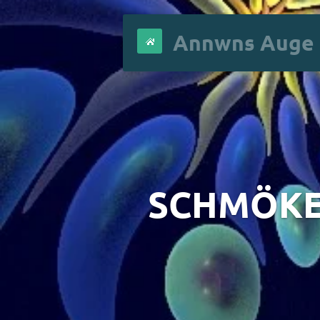
Zum
Hauptinhalt
Annwns Auge
springen
SCHMÖKE