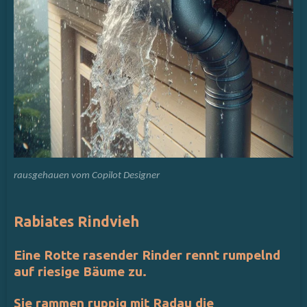
rausgehauen vom Copilot Designer
Rabiates Rindvieh
Eine Rotte rasender Rinder rennt rumpelnd
auf riesige Bäume zu.
Sie rammen ruppig mit Radau die