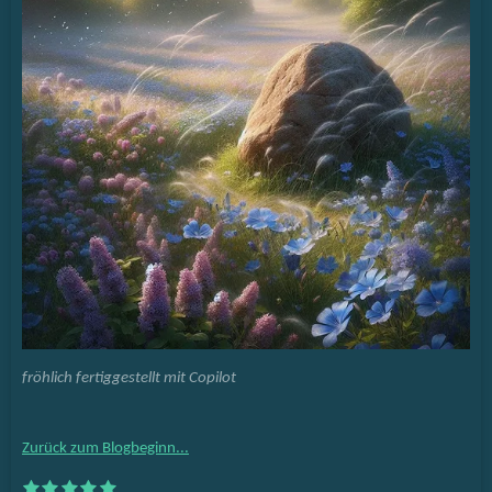
fröhlich fertiggestellt mit Copilot
Zurück zum Blogbeginn...
1
2
3
4
5
B
B