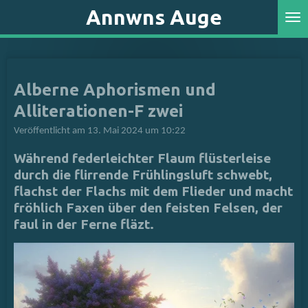
Annwns Auge
Zum
Hauptinhalt
springen
Alberne Aphorismen und
Alliterationen-F zwei
Veröffentlicht am 13. Mai 2024 um 10:22
Während
federleichter Flaum
flüsterleise
durch die
flirrende Frühlingsluft
schwebt,
flachst
der
Flachs
mit dem
Flieder
und macht
fröhlich Faxen
über den
feisten Felsen
, der
faul
in der
Ferne fläzt
.