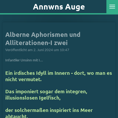
Annwns Auge
Zum
Hauptinhalt
springen
Alberne Aphorismen und
Alliterationen-I zwei
Veröffentlicht am 2. Juni 2024 um 10:47
Infantiler Unsinn mit I...
Ein irdisches Idyll im Innern -
dort, wo man es
nicht vermutet.
Das imponiert sogar dem
integren,
illusionslosen Igelfisch,
der solchermaßen inspiriert
ins Meer
abtaucht,